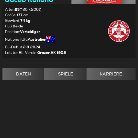
Alter
:
25
(*30.7.2001)
Größe
:
177 cm
Gewicht
:
74 kg
Fuß
:
Beide
Position
:
Verteidiger
Nationalität
:
Australien
BL-Debüt
:
2.8.2024
Letzter BL-Verein
:
Grazer AK 1902
DATEN
SPIELE
KARRIERE