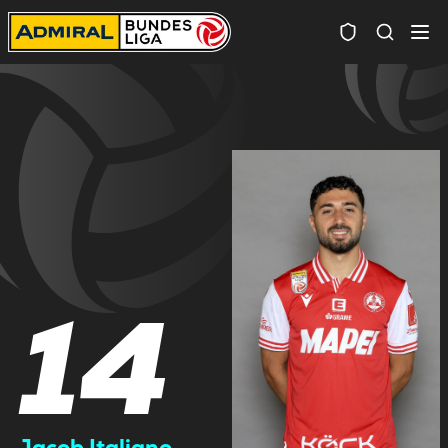
Spielersuc
14
Jacob Italiano