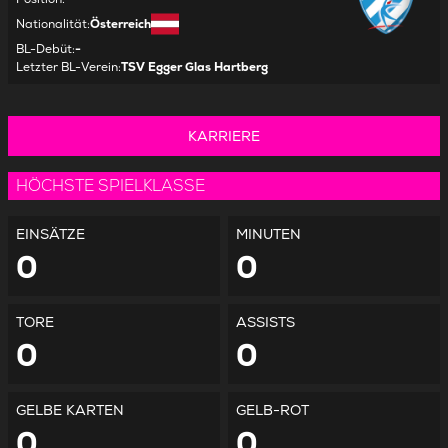
Nationalität
:
Österreich
BL-Debüt
:
-
Letzter BL-Verein
:
TSV Egger Glas Hartberg
KARRIERE
HÖCHSTE SPIELKLASSE
EINSÄTZE
MINUTEN
0
0
TORE
ASSISTS
0
0
GELBE KARTEN
GELB-ROT
0
0