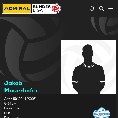
Spielersuc
Jakob
Mauerhofer
Alter
:
19
(*22.11.2006)
Größe
:
-
Gewicht
:
-
Fuß
:
-
Position
:
-