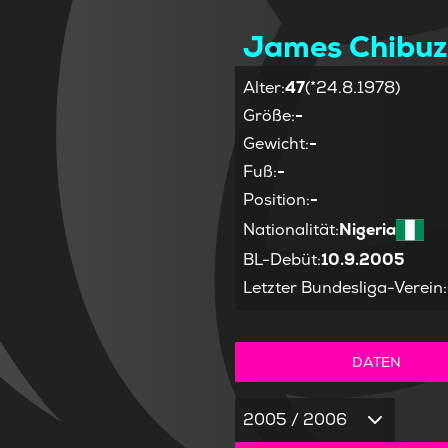
James Chibuz
Alter
:
47
(*24.8.1978)
Größe
:
-
Gewicht
:
-
Fuß
:
-
Position
:
-
Nationalität
:
Nigeria
BL-Debüt
:
10.9.2005
Letzter Bundesliga-Verein
:
DATEN
2005 / 2006