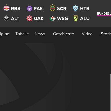
RBS
FAK
SCR
HTB
BUNDESL
ALT
GAK
WSG
ALU
lplan
Tabelle
News
Geschichte
Video
Statis