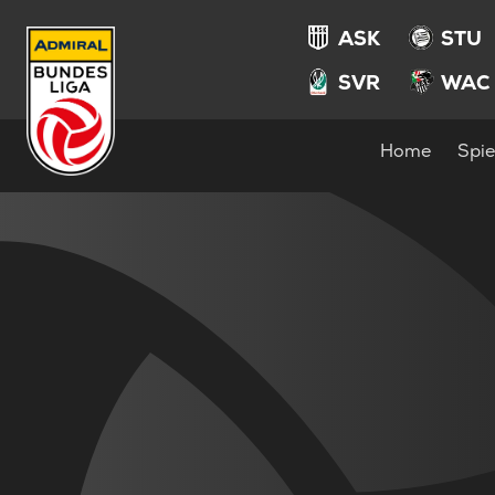
ASK
STU
SVR
WAC
Home
Spie