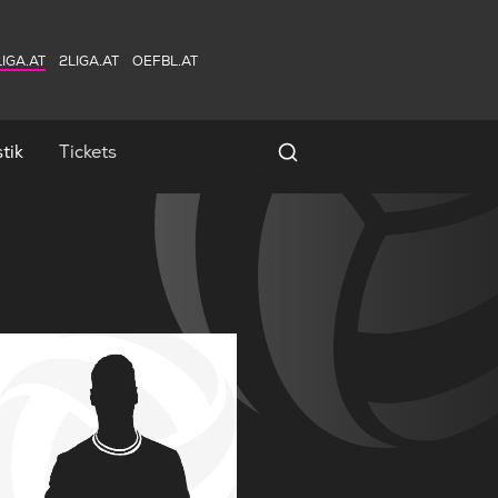
IGA.AT
2LIGA.AT
OEFBL.AT
tik
Tickets
Spielersuche