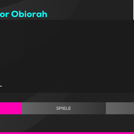
or Obiorah
-
SPIELE