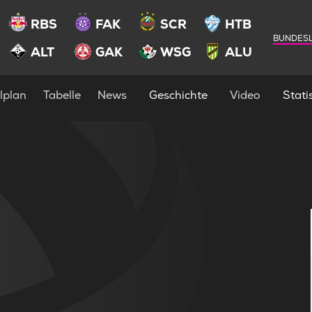
RBS
FAK
SCR
HTB
BUNDESL
ALT
GAK
WSG
ALU
lplan
Tabelle
News
Geschichte
Video
Statis