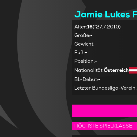
Jamie Lukes 
Alter
:
16
(*27.7.2010)
Größe
:
-
Gewicht
:
-
Fuß
:
-
Position
:
-
Nationalität
:
Österreich
BL-Debüt
:
-
Letzter Bundesliga-Verein
:
HÖCHSTE SPIELKLASSE