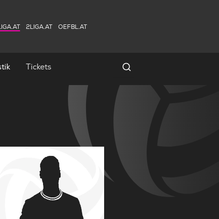
IGA.AT
2LIGA.AT
OEFBL.AT
tik
Tickets
Spielersuche