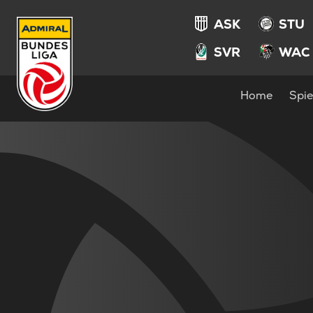
ASK
STU
SVR
WAC
Home
Spie