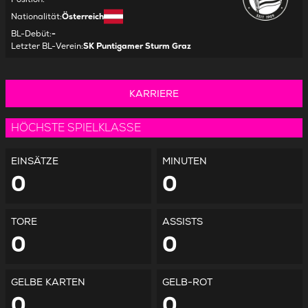
Nationalität
:
Österreich
BL-Debüt
:
-
Letzter BL-Verein
:
SK Puntigamer Sturm Graz
KARRIERE
HÖCHSTE SPIELKLASSE
EINSÄTZE
MINUTEN
0
0
TORE
ASSISTS
0
0
GELBE KARTEN
GELB-ROT
0
0