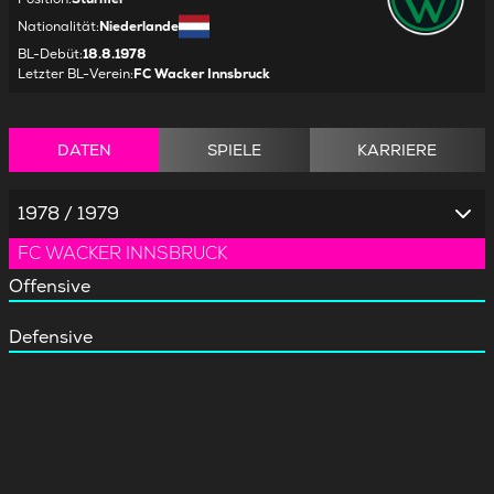
Nationalität
:
Niederlande
BL-Debüt
:
18.8.1978
Letzter BL-Verein
:
FC Wacker Innsbruck
DATEN
SPIELE
KARRIERE
1978 / 1979
FC WACKER INNSBRUCK
Offensive
Defensive