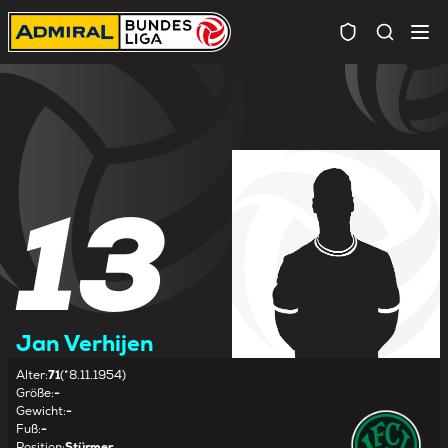
Spielersuc
13
Jan Verhijen
Alter
:
71
(*8.11.1954)
Größe
:
-
Gewicht
:
-
Fuß
:
-
Position
:
Stürmer