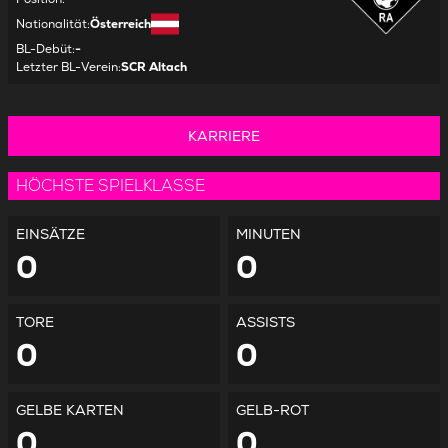
Nationalität
:
Österreich
BL-Debüt
:
-
Letzter BL-Verein
:
SCR Altach
KARRIERE
HÖCHSTE SPIELKLASSE
EINSÄTZE
MINUTEN
0
0
TORE
ASSISTS
0
0
GELBE KARTEN
GELB-ROT
0
0