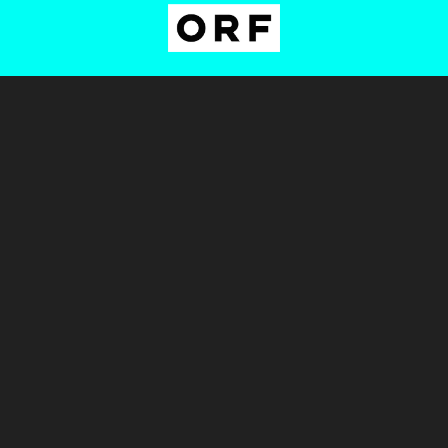
Newsletter
AGB
Pressebereich
Datenschutz
Impressum
BUNDESLIGA.AT
2LIGA.AT