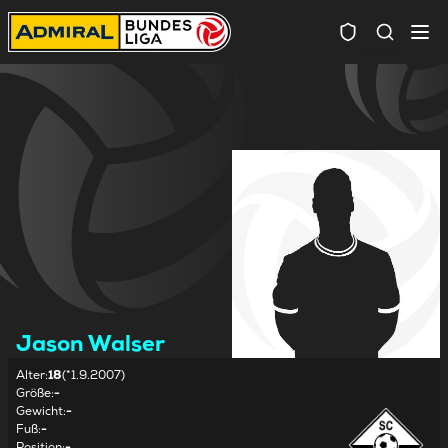
Spielersuc
Jason Walser
Alter
:
18
(*1.9.2007)
Größe
:
-
Gewicht
:
-
Fuß
:
-
Position
:
-