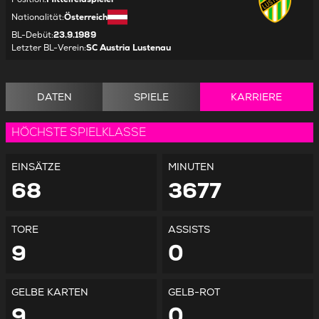
Nationalität
:
Österreich
BL-Debüt
:
23.9.1989
Letzter BL-Verein
:
SC Austria Lustenau
DATEN
SPIELE
KARRIERE
HÖCHSTE SPIELKLASSE
EINSÄTZE
MINUTEN
68
3677
TORE
ASSISTS
9
0
GELBE KARTEN
GELB-ROT
9
0