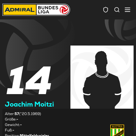
Spielersuc
14
Joachim Moitzi
Alter
:
57
(*20.5.1969)
Größe
:
-
Gewicht
:
-
Fuß
:
-
Position
:
Mittelfeldspieler