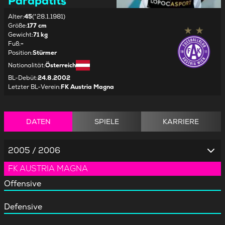
Parapatits
Alter
:
45
(*28.1.1981)
Größe
:
177 cm
Gewicht
:
71 kg
Fuß
:
-
Position
:
Stürmer
Nationalität
:
Österreich
BL-Debüt
:
24.8.2002
Letzter BL-Verein
:
FK Austria Magna
DATEN
SPIELE
KARRIERE
2005 / 2006
FK AUSTRIA MAGNA
Offensive
Defensive