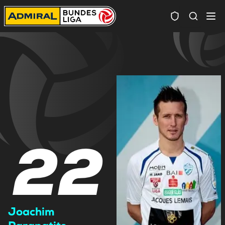
Spielersuc
22
Joachim