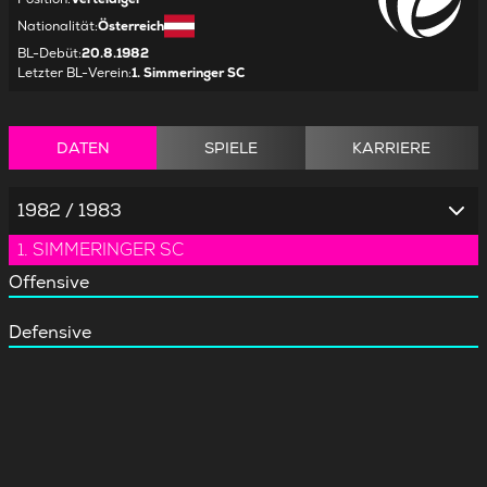
Nationalität
:
Österreich
BL-Debüt
:
20.8.1982
Letzter BL-Verein
:
1. Simmeringer SC
DATEN
SPIELE
KARRIERE
1982 / 1983
1. SIMMERINGER SC
Offensive
Defensive