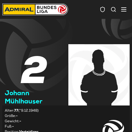
Spielersuc
2
Johann
Mühlhauser
Alter
:
77
(*9.12.1948)
Größe
:
-
Gewicht
:
-
Fuß
:
-
Position
:
Verteidiger