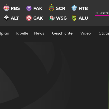
RBS
FAK
SCR
HTB
BUNDESL
ALT
GAK
WSG
ALU
lplan
Tabelle
News
Geschichte
Video
Statis