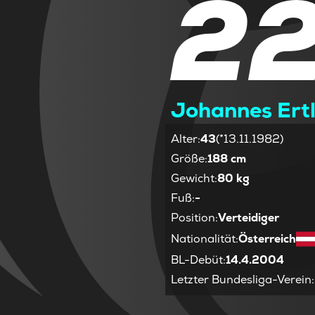
2
Johannes Ert
Alter
:
43
(*13.11.1982)
Größe
:
188 cm
Gewicht
:
80 kg
Fuß
:
-
Position
:
Verteidiger
Nationalität
:
Österreich
BL-Debüt
:
14.4.2004
Letzter Bundesliga-Verein
: