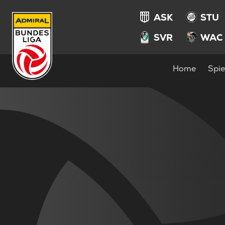
ASK
STU
SVR
WAC
Home
Spie