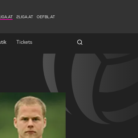
IGA.AT
2LIGA.AT
OEFBL.AT
tik
Tickets
Spielersuche