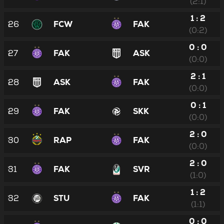
(2:1)
1 : 2
26
FCW
FAK
(0:2)
0 : 0
27
FAK
ASK
(0:0)
2 : 1
28
ASK
FAK
(0:0)
0 : 1
29
FAK
SKK
(0:0)
2 : 0
30
RAP
FAK
(0:0)
2 : 0
31
FAK
SVR
(1:0)
1 : 2
32
STU
FAK
(1:1)
0 : 0