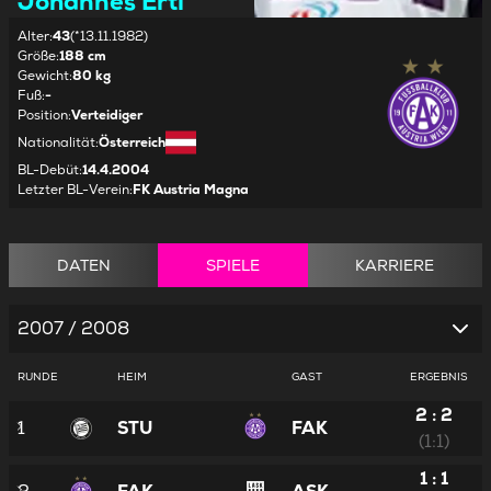
Johannes Ertl
Alter
:
43
(*13.11.1982)
Größe
:
188 cm
Gewicht
:
80 kg
Fuß
:
-
Position
:
Verteidiger
Nationalität
:
Österreich
BL-Debüt
:
14.4.2004
Letzter BL-Verein
:
FK Austria Magna
DATEN
SPIELE
KARRIERE
2007 / 2008
RUNDE
HEIM
GAST
ERGEBNIS
2 : 2
1
STU
FAK
(1:1)
1 : 1