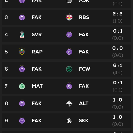
2
FAK
ASK
(0:1)
2 : 2
3
FAK
RBS
(1:0)
0 : 1
4
SVR
FAK
(0:0)
0 : 0
5
RAP
FAK
(0:0)
6 : 1
6
FAK
FCW
(4:1)
0 : 1
7
MAT
FAK
(0:1)
1 : 0
8
FAK
ALT
(0:0)
1 : 0
9
FAK
SKK
(0:0)