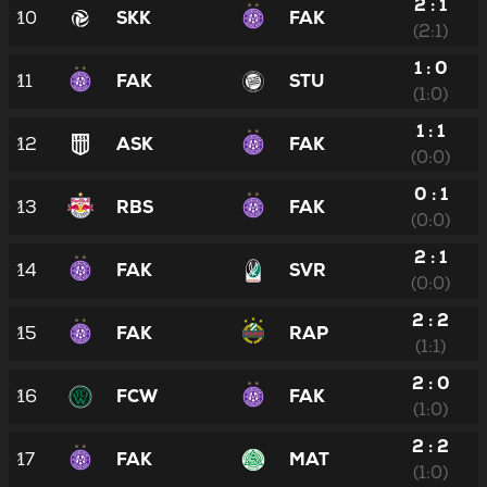
2 : 1
10
SKK
FAK
(2:1)
1 : 0
11
FAK
STU
(1:0)
1 : 1
12
ASK
FAK
(0:0)
0 : 1
13
RBS
FAK
(0:0)
2 : 1
14
FAK
SVR
(0:0)
2 : 2
15
FAK
RAP
(1:1)
2 : 0
16
FCW
FAK
(1:0)
2 : 2
17
FAK
MAT
(1:0)