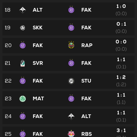
1 : 0
18
ALT
FAK
(0:0)
0 : 1
19
SKK
FAK
(0:0)
0 : 0
20
FAK
RAP
(0:0)
1 : 1
21
SVR
FAK
(0:1)
1 : 2
22
FAK
STU
(1:2)
1 : 1
23
MAT
FAK
(1:1)
1 : 1
24
FAK
ALT
(0:1)
3 : 1
25
FAK
RBS