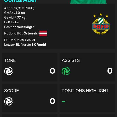
Alter
:
26
(*5.8.2000)
Größe
:
182 cm
Gewicht
:
77 kg
Fuß
:
Links
Position
:
Verteidiger
Nationalität
:
Österreich
BL-Debüt
:
24.7.2021
Letzter BL-Verein
:
SK Rapid
TORE
ASSISTS
0
0
SCORE
POSITIONS HIGHLIGHT
0
-