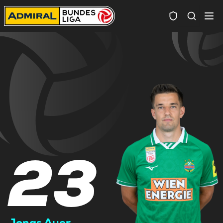
Spielersuc
23
Jonas Auer