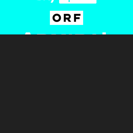
Newsletter
AGB
Pressebereich
Datenschutz
Impressum
BUNDESLIGA.AT
2LIGA.AT