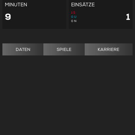
MINUTEN
EINSÄTZE
1
S
9
1
0
U
0
N
DATEN
SPIELE
KARRIERE