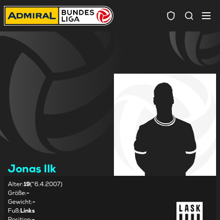
Spielersuc
Jonas Ilk
Alter
:
19
(*6.4.2007)
Größe
:
-
Gewicht
:
-
Fuß
:
Links
Position
:
-