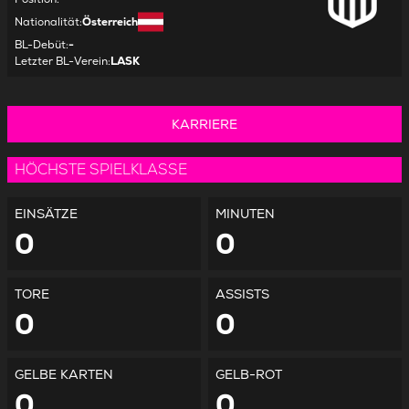
Nationalität
:
Österreich
BL-Debüt
:
-
Letzter BL-Verein
:
LASK
KARRIERE
HÖCHSTE SPIELKLASSE
EINSÄTZE
MINUTEN
0
0
TORE
ASSISTS
0
0
GELBE KARTEN
GELB-ROT
0
0