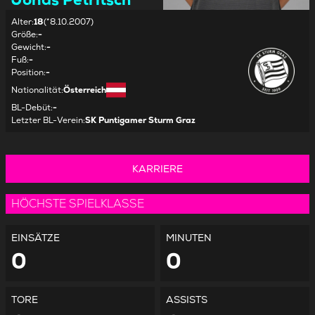
Alter
:
18
(*8.10.2007)
Größe
:
-
Gewicht
:
-
Fuß
:
-
Position
:
-
Nationalität
:
Österreich
BL-Debüt
:
-
Letzter BL-Verein
:
SK Puntigamer Sturm Graz
KARRIERE
HÖCHSTE SPIELKLASSE
EINSÄTZE
MINUTEN
0
0
TORE
ASSISTS