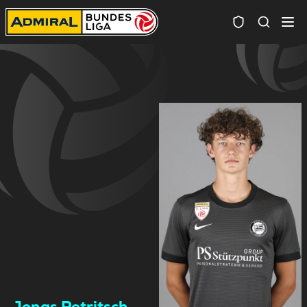
Spielersuc
Jonas Petritsch