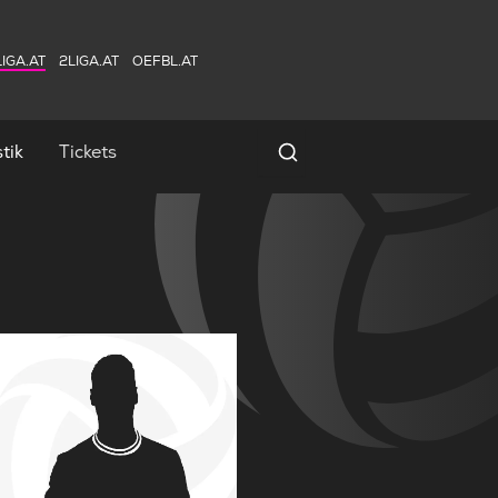
IGA.AT
2LIGA.AT
OEFBL.AT
tik
Tickets
Spielersuche