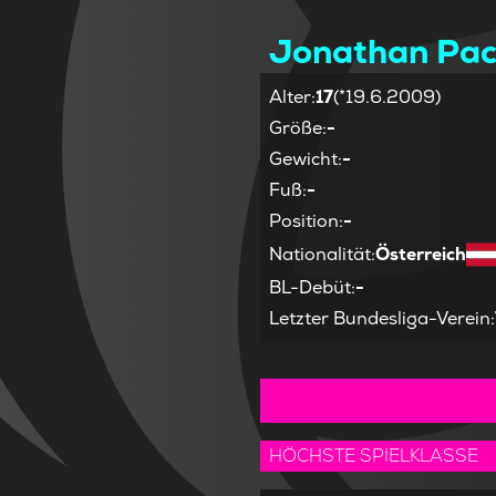
Jonathan Pa
Alter
:
17
(*19.6.2009)
Größe
:
-
Gewicht
:
-
Fuß
:
-
Position
:
-
Nationalität
:
Österreich
BL-Debüt
:
-
Letzter Bundesliga-Verein
:
HÖCHSTE SPIELKLASSE