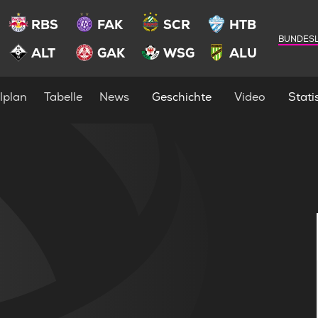
RBS
FAK
SCR
HTB
BUNDESL
ALT
GAK
WSG
ALU
lplan
Tabelle
News
Geschichte
Video
Statis