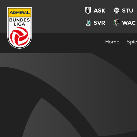
ASK
STU
SVR
WAC
Home
Spie