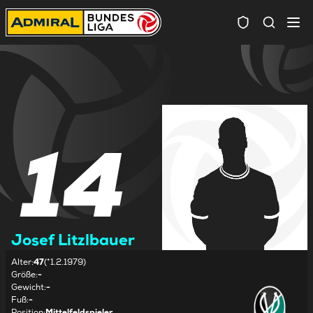
Spielersuc
14
Josef Litzlbauer
Alter
:
47
(*1.2.1979)
Größe
:
-
Gewicht
:
-
Fuß
:
-
Position
:
Mittelfeldspieler