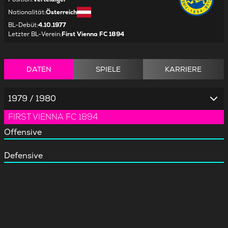
Nationalität
:
Österreich
BL-Debüt
:
4.10.1977
Letzter BL-Verein
:
First Vienna FC 1894
DATEN
SPIELE
KARRIERE
1979 / 1980
FIRST VIENNA FC 1894
Offensive
Defensive