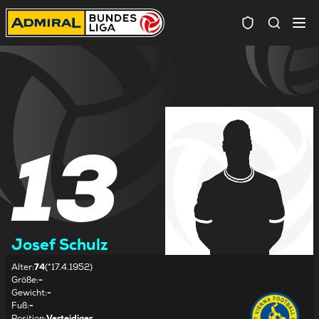
Spielersuc
13
Josef Schulz
Alter
:
74
(*17.4.1952)
Größe
:
-
Gewicht
:
-
Fuß
:
-
Position
:
Verteidiger