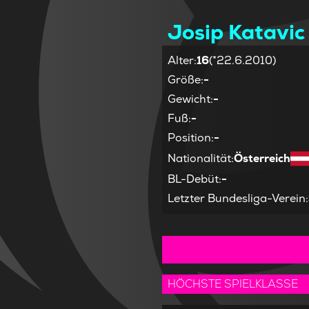
Josip Katavic
Alter
:
16
(*22.6.2010)
Größe
:
-
Gewicht
:
-
Fuß
:
-
Position
:
-
Nationalität
:
Österreich
BL-Debüt
:
-
Letzter Bundesliga-Verein
:
HÖCHSTE SPIELKLASSE