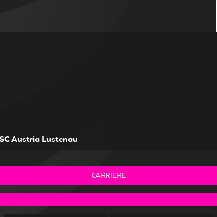
SC Austria Lustenau
KARRIERE