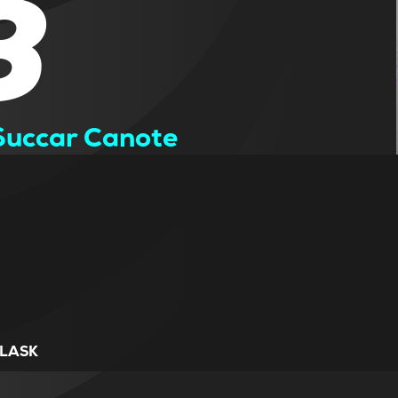
8
Succar Canote
LASK