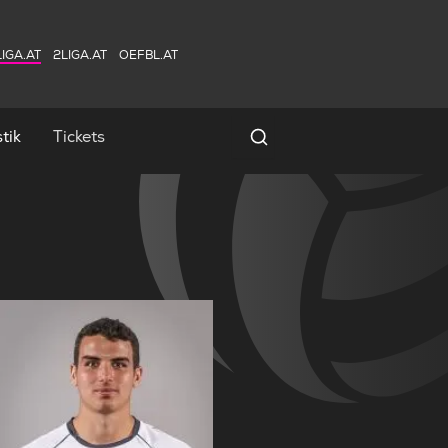
IGA.AT
2LIGA.AT
OEFBL.AT
tik
Tickets
Spielersuche