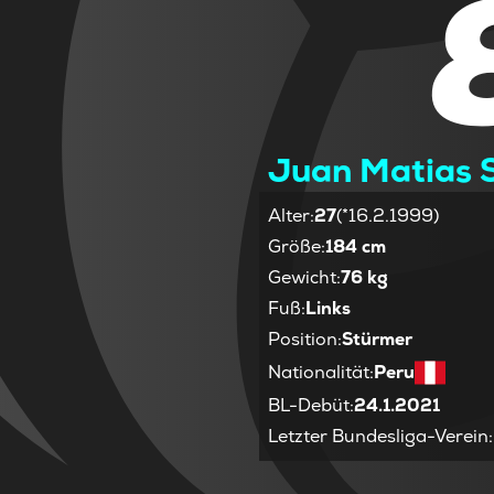
Juan Matias 
Alter
:
27
(*16.2.1999)
Größe
:
184 cm
Gewicht
:
76 kg
Fuß
:
Links
Position
:
Stürmer
Nationalität
:
Peru
BL-Debüt
:
24.1.2021
Letzter Bundesliga-Verein
: