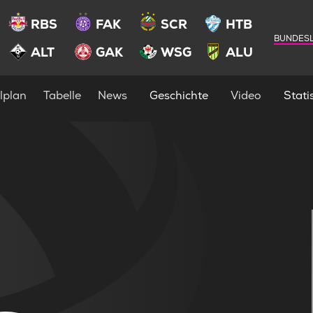
RBS
FAK
SCR
HTB
BUNDESL
ALT
GAK
WSG
ALU
lplan
Tabelle
News
Geschichte
Video
Statis