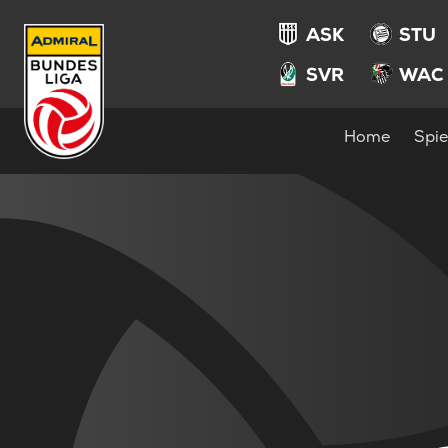
ASK
STU
SVR
WAC
Home
Spie