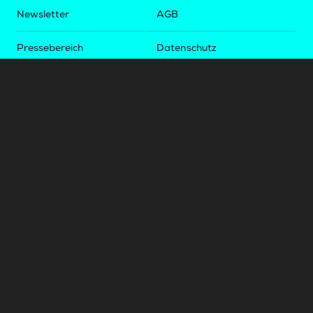
Newsletter
AGB
Pressebereich
Datenschutz
Impressum
BUNDESLIGA.AT
2LIGA.AT
OEFBL.AT
Fotos copyright by
©
2026
Österreichische Fußball-Bundesliga. Alle Rechte vorbehalten.