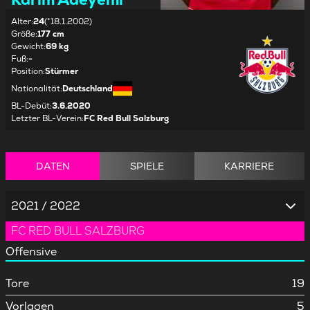
Alter
:
24
(*18.1.2002)
Größe
:
177 cm
Gewicht
:
69 kg
Fuß
:
-
Position
:
Stürmer
Nationalität
:
Deutschland
BL-Debüt
:
3.6.2020
Letzter BL-Verein
:
FC Red Bull Salzburg
DATEN
SPIELE
KARRIERE
2021 / 2022
FC RED BULL SALZBURG
Offensive
Tore
19
Vorlagen
5