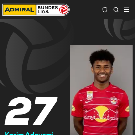
Spielersuc
27
Karim Adeyemi