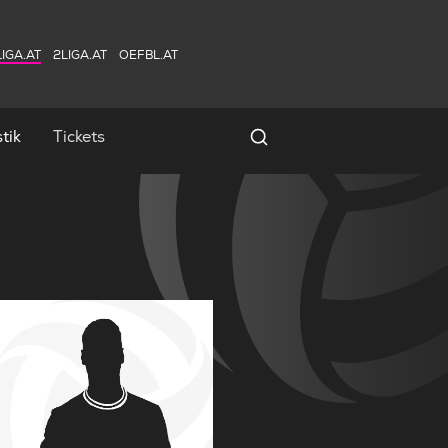
IGA.AT
2LIGA.AT
OEFBL.AT
tik
Tickets
Spielersuche