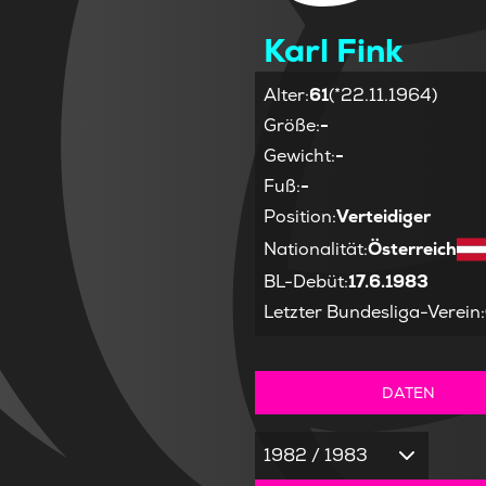
Karl Fink
Alter
:
61
(*22.11.1964)
Größe
:
-
Gewicht
:
-
Fuß
:
-
Position
:
Verteidiger
Nationalität
:
Österreich
BL-Debüt
:
17.6.1983
Letzter Bundesliga-Verein
:
DATEN
1982 / 1983