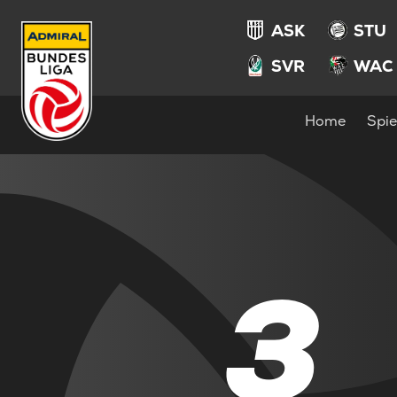
ASK
STU
SVR
WAC
Home
Spie
3