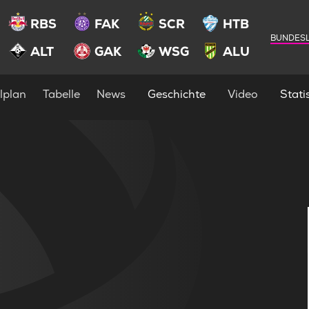
RBS
FAK
SCR
HTB
BUNDESL
ALT
GAK
WSG
ALU
lplan
Tabelle
News
Geschichte
Video
Statis