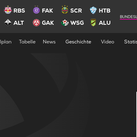
RBS
FAK
SCR
HTB
BUNDESL
ALT
GAK
WSG
ALU
lplan
Tabelle
News
Geschichte
Video
Statis