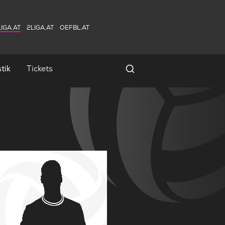
IGA.AT
2LIGA.AT
OEFBL.AT
tik
Tickets
Spielersuche