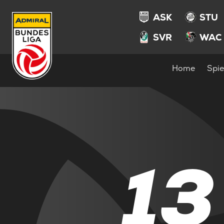
ASK
STU
SVR
WAC
Home
Spie
13