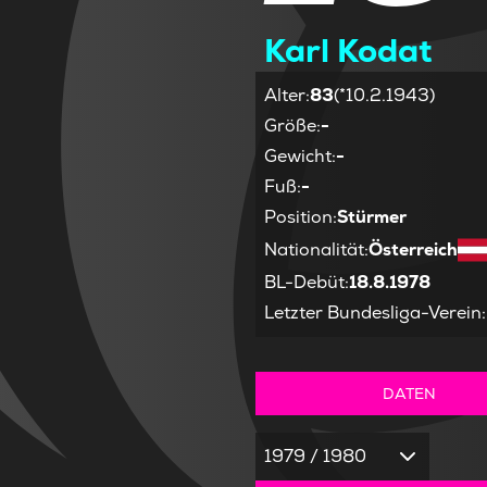
Karl Kodat
Alter
:
83
(*10.2.1943)
Größe
:
-
Gewicht
:
-
Fuß
:
-
Position
:
Stürmer
Nationalität
:
Österreich
BL-Debüt
:
18.8.1978
Letzter Bundesliga-Verein
:
DATEN
1979 / 1980