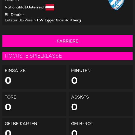
Nationalität
:
Österreich
BL-Debüt
:
-
Letzter BL-Verein
:
TSV Egger Glas Hartberg
KARRIERE
HÖCHSTE SPIELKLASSE
EINSÄTZE
MINUTEN
0
0
TORE
ASSISTS
0
0
GELBE KARTEN
GELB-ROT
0
0