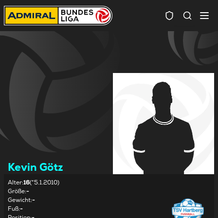
Spielersuc
Kevin Götz
Alter
:
16
(*5.1.2010)
Größe
:
-
Gewicht
:
-
Fuß
:
-
Position
:
-