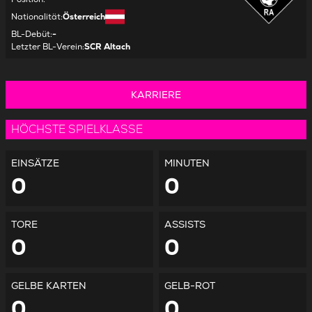
Nationalität
:
Österreich
BL-Debüt
:
-
Letzter BL-Verein
:
SCR Altach
KARRIERE
HÖCHSTE SPIELKLASSE
EINSÄTZE
MINUTEN
0
0
TORE
ASSISTS
0
0
GELBE KARTEN
GELB-ROT
0
0