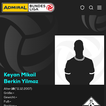
Spielersuc
Keyan Mikail
Berkin Yilmaz
Alter
:
18
(*11.12.2007)
Größe
:
-
Gewicht
:
-
Fuß
:
-
Position
:
-