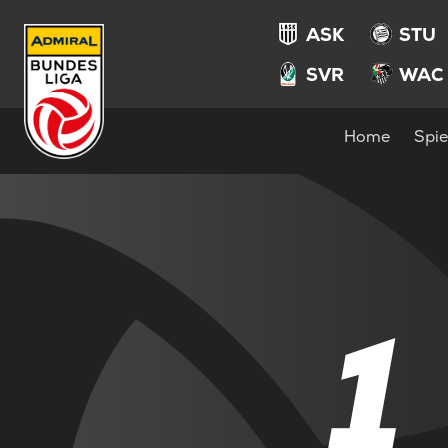
ASK
STU
SVR
WAC
Home
Spie
1