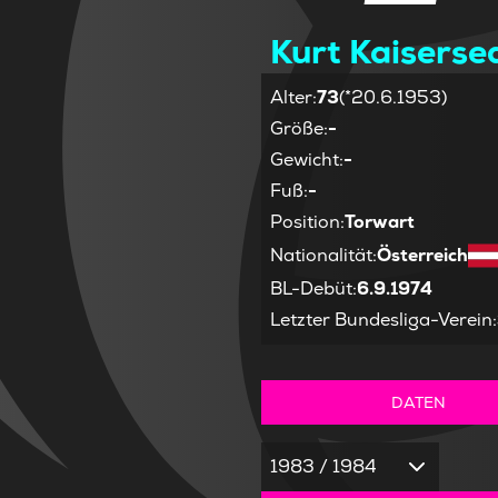
Kurt Kaiserse
Alter
:
73
(*20.6.1953)
Größe
:
-
Gewicht
:
-
Fuß
:
-
Position
:
Torwart
Nationalität
:
Österreich
BL-Debüt
:
6.9.1974
Letzter Bundesliga-Verein
:
DATEN
1983 / 1984