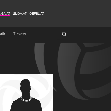
IGA.AT
2LIGA.AT
OEFBL.AT
tik
Tickets
Spielersuche