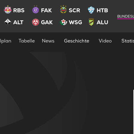
RBS
FAK
SCR
HTB
BUNDESL
ALT
GAK
WSG
ALU
lplan
Tabelle
News
Geschichte
Video
Statis