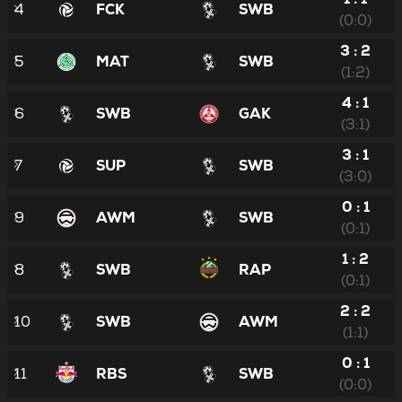
4
FCK
SWB
(0:0)
3 : 2
5
MAT
SWB
(1:2)
4 : 1
6
SWB
GAK
(3:1)
3 : 1
7
SUP
SWB
(3:0)
0 : 1
9
AWM
SWB
(0:1)
1 : 2
8
SWB
RAP
(0:1)
2 : 2
10
SWB
AWM
(1:1)
0 : 1
11
RBS
SWB
(0:0)