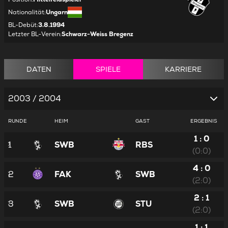
Nationalität
:
Ungarn
BL-Debüt
:
3.8.1994
Letzter BL-Verein
:
Schwarz-Weiss Bregenz
DATEN
SPIELE
KARRIERE
2003 / 2004
RUNDE
HEIM
GAST
ERGEBNIS
1 : 0
1
SWB
RBS
(0:0)
4 : 0
2
FAK
SWB
(2:0)
2 : 1
3
SWB
STU
(2:0)
1 : 1