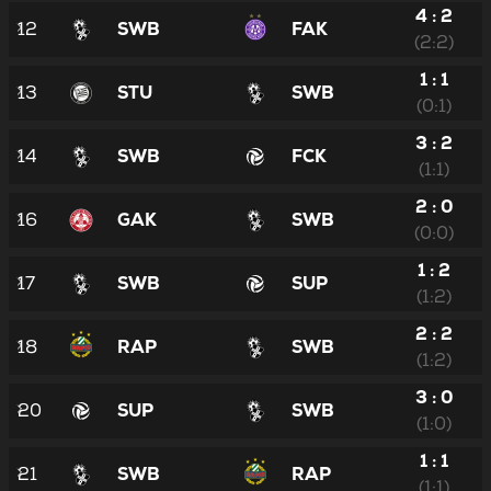
4 : 2
12
SWB
FAK
(2:2)
1 : 1
13
STU
SWB
(0:1)
3 : 2
14
SWB
FCK
(1:1)
2 : 0
16
GAK
SWB
(0:0)
1 : 2
17
SWB
SUP
(1:2)
2 : 2
18
RAP
SWB
(1:2)
3 : 0
20
SUP
SWB
(1:0)
1 : 1
21
SWB
RAP
(1:1)