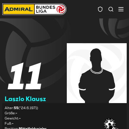
Spielersuc
11
Laszlo Klausz
Alter
:
55
(*24.6.1971)
Größe
:
-
Gewicht
:
-
Fuß
:
-
Position
:
Mittelfeldspieler