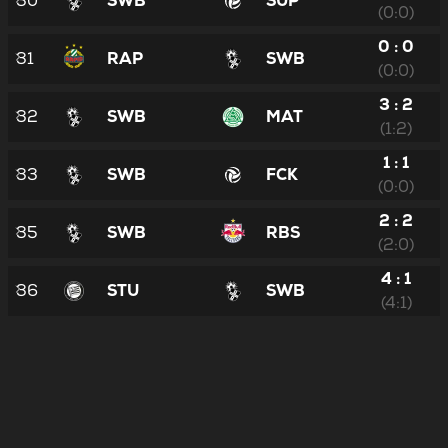
30
SWB
SUP
(0:0)
0 : 0
31
RAP
SWB
(0:0)
3 : 2
32
SWB
MAT
(1:2)
1 : 1
33
SWB
FCK
(0:0)
2 : 2
35
SWB
RBS
(2:0)
4 : 1
36
STU
SWB
(4:1)