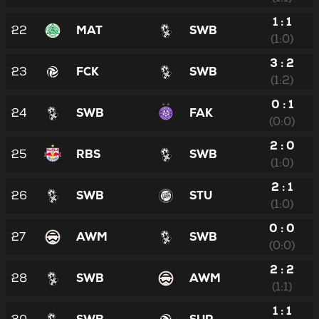
1 : 1
22
MAT
SWB
(1:0)
3 : 2
23
FCK
SWB
(1:2)
0 : 1
24
SWB
FAK
(0:0)
2 : 0
25
RBS
SWB
(1:0)
2 : 1
26
SWB
STU
(1:0)
0 : 0
27
AWM
SWB
(0:0)
2 : 2
28
SWB
AWM
(1:1)
1 : 1