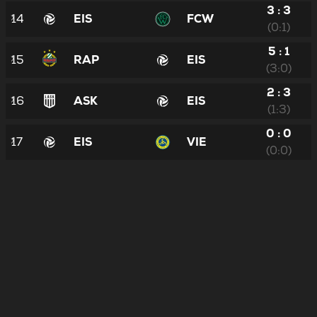
3 : 3
14
EIS
FCW
(0:1)
5 : 1
15
RAP
EIS
(3:0)
2 : 3
16
ASK
EIS
(1:3)
0 : 0
17
EIS
VIE
(0:0)