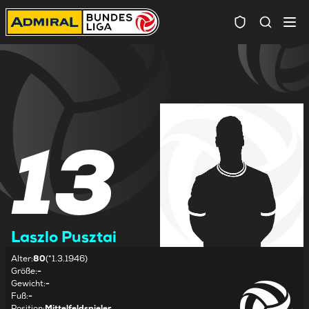
Spielersuc
13
Laszlo Pusztai
Alter
:
80
(*1.3.1946)
Größe
:
-
Gewicht
:
-
Fuß
:
-
Position
:
Mittelfeldspieler