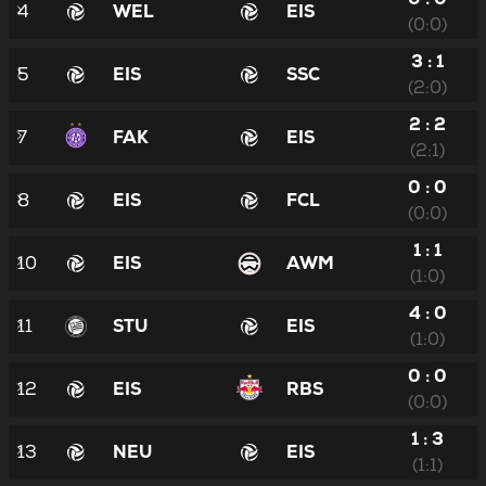
4
WEL
EIS
(0:0)
3 : 1
5
EIS
SSC
(2:0)
2 : 2
7
FAK
EIS
(2:1)
0 : 0
8
EIS
FCL
(0:0)
1 : 1
10
EIS
AWM
(1:0)
4 : 0
11
STU
EIS
(1:0)
0 : 0
12
EIS
RBS
(0:0)
1 : 3
13
NEU
EIS
(1:1)