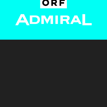
Newsletter
AGB
Pressebereich
Datenschutz
Impressum
BUNDESLIGA.AT
2LIGA.AT
OEFBL.AT