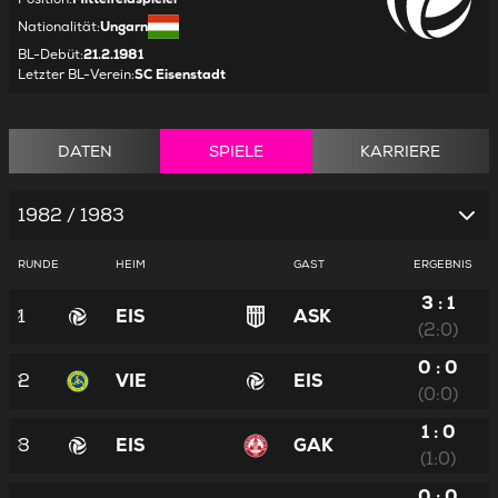
Nationalität
:
Ungarn
BL-Debüt
:
21.2.1981
Letzter BL-Verein
:
SC Eisenstadt
DATEN
SPIELE
KARRIERE
1982 / 1983
RUNDE
HEIM
GAST
ERGEBNIS
3 : 1
1
EIS
ASK
(2:0)
0 : 0
2
VIE
EIS
(0:0)
1 : 0
3
EIS
GAK
(1:0)
0 : 0