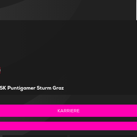
SK Puntigamer Sturm Graz
KARRIERE