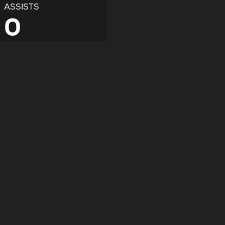
ASSISTS
0