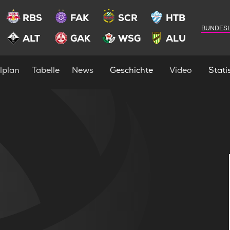
RBS
FAK
SCR
HTB
BUNDESL
ALT
GAK
WSG
ALU
lplan
Tabelle
News
Geschichte
Video
Statis