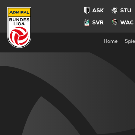
ASK
STU
SVR
WAC
Home
Spie