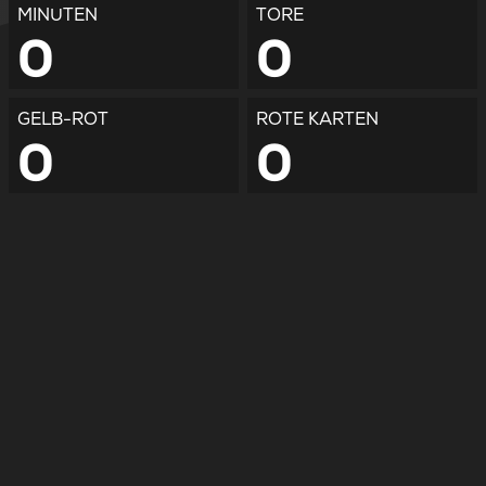
MINUTEN
TORE
0
0
GELB-ROT
ROTE KARTEN
0
0