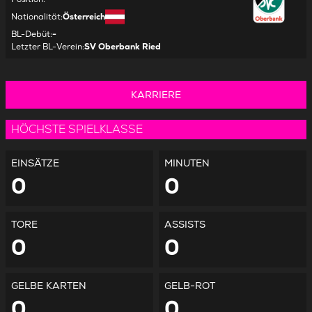
Nationalität
:
Österreich
BL-Debüt
:
-
Letzter BL-Verein
:
SV Oberbank Ried
KARRIERE
HÖCHSTE SPIELKLASSE
EINSÄTZE
MINUTEN
0
0
TORE
ASSISTS
0
0
GELBE KARTEN
GELB-ROT
0
0