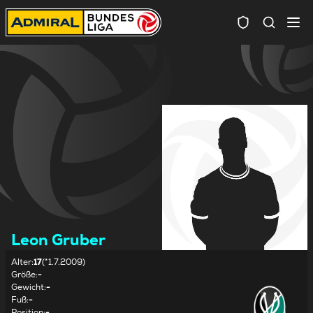
Spielersuc
Leon Gruber
Alter
:
17
(*1.7.2009)
Größe
:
-
Gewicht
:
-
Fuß
:
-
Position
:
-