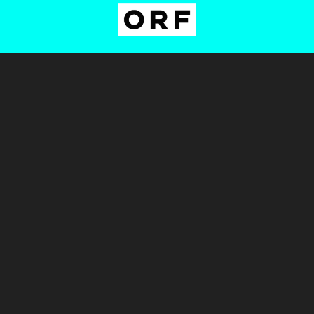
Newsletter
AGB
Pressebereich
Datenschutz
Impressum
BUNDESLIGA.AT
2LIGA.AT