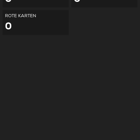
ROTE KARTEN
0