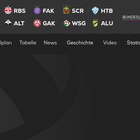
RBS
FAK
SCR
HTB
BUNDESL
ALT
GAK
WSG
ALU
lplan
Tabelle
News
Geschichte
Video
Statis