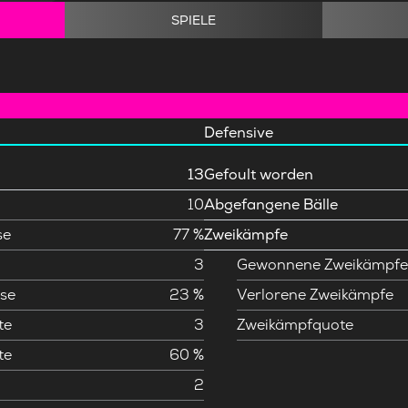
SPIELE
Defensive
13
Gefoult worden
10
Abgefangene Bälle
se
77 %
Zweikämpfe
3
Gewonnene Zweikämpf
se
23 %
Verlorene Zweikämpfe
te
3
Zweikämpfquote
te
60 %
2