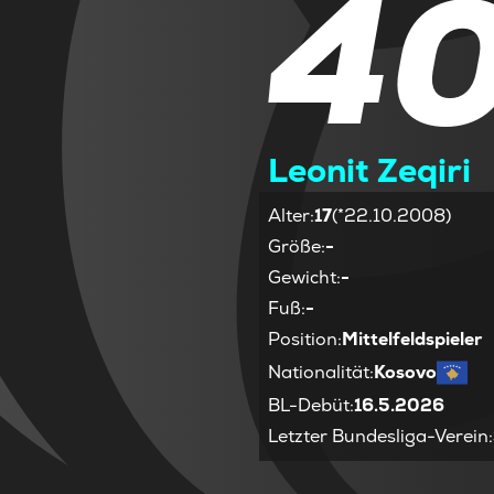
4
Leonit Zeqiri
Alter
:
17
(*22.10.2008)
Größe
:
-
Gewicht
:
-
Fuß
:
-
Position
:
Mittelfeldspieler
Nationalität
:
Kosovo
BL-Debüt
:
16.5.2026
Letzter Bundesliga-Verein
: