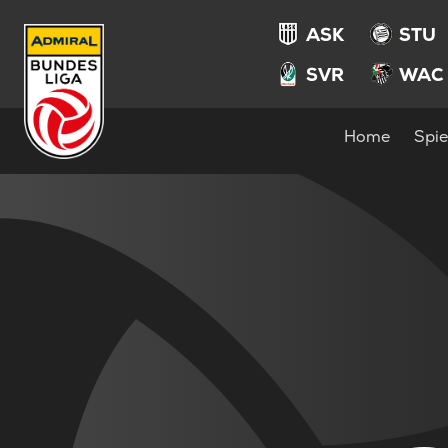
ASK
STU
SVR
WAC
Home
Spie