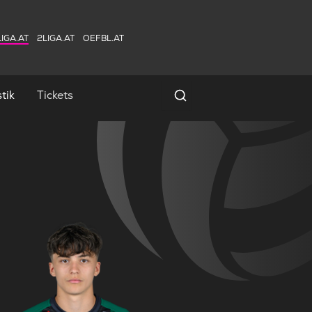
IGA.AT
2LIGA.AT
OEFBL.AT
tik
Tickets
Spielersuche