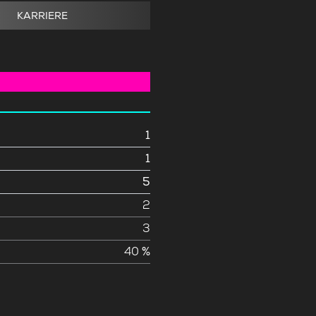
KARRIERE
1
1
5
e
2
3
40 %