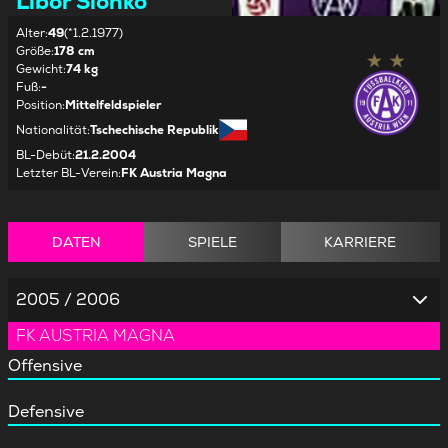
Libor Sionko
Alter
:
49
(*1.2.1977)
Größe
:
178 cm
Gewicht
:
74 kg
Fuß
:
-
Position
:
Mittelfeldspieler
Nationalität
:
Tschechische Republik
BL-Debüt
:
21.2.2004
Letzter BL-Verein
:
FK Austria Magna
DATEN
SPIELE
KARRIERE
2005 / 2006
FK AUSTRIA MAGNA
Offensive
Defensive