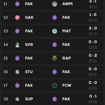
2 : 1
11
FAK
AWM
(2:1)
1 : 0
12
GAK
FAK
(0:0)
3 : 0
13
FAK
MAT
(2:0)
0 : 0
14
SVR
FAK
(0:0)
0 : 2
15
FAK
RAP
(0:1)
0 : 0
16
STU
FAK
(0:0)
0 : 0
17
FAK
FCW
(0:0)
0 : 1
18
SUP
FAK
(0:0)