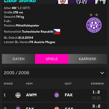
Libor Sionko
Alter
:
49
(*1.2.1977)
Größe
:
178 cm
Gewicht
:
74 kg
Fuß
:
-
Position
:
Mittelfeldspieler
Nationalität
:
Tschechische Republik
BL-Debüt
:
21.2.2004
Letzter BL-Verein
:
FK Austria Magna
DATEN
SPIELE
KARRIERE
2005 / 2006
RUNDE
HEIM
GAST
ERGEBNIS
1 : 2
1
AWM
FAK
(0:2)
3 : 2