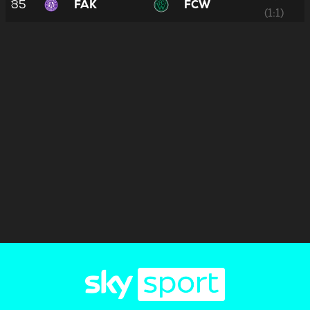
35
FAK
FCW
(1:1)