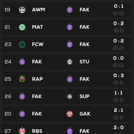
0 : 1
19
AWM
FAK
(0:0)
0 : 2
21
MAT
FAK
(0:1)
0 : 2
23
FCW
FAK
(0:2)
0 : 0
24
FAK
STU
(0:0)
0 : 3
25
RAP
FAK
(0:1)
1 : 1
26
FAK
SUP
(0:1)
2 : 1
20
FAK
GAK
(2:1)
3 : 0
27
RBS
FAK