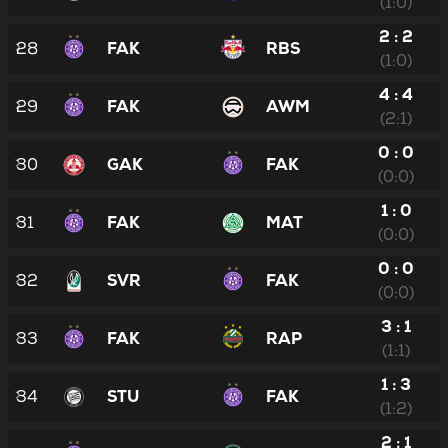
(1:0)
2 : 2
28
FAK
RBS
(1:0)
4 : 4
29
FAK
AWM
(2:1)
0 : 0
30
GAK
FAK
(0:0)
1 : 0
31
FAK
MAT
(0:0)
0 : 0
32
SVR
FAK
(0:0)
3 : 1
33
FAK
RAP
(1:1)
1 : 3
34
STU
FAK
(1:2)
2 : 1