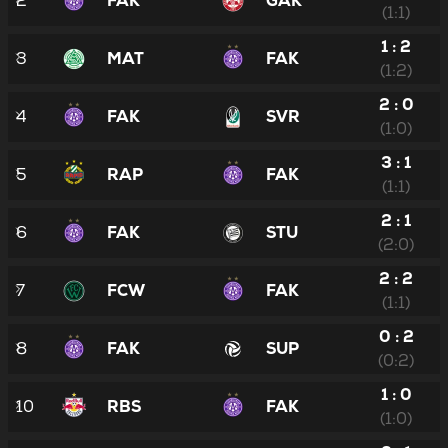
2
FAK
GAK
(1:1)
1 : 2
3
MAT
FAK
(1:2)
2 : 0
4
FAK
SVR
(1:0)
3 : 1
5
RAP
FAK
(1:1)
2 : 1
6
FAK
STU
(2:0)
2 : 2
7
FCW
FAK
(1:1)
0 : 2
8
FAK
SUP
(0:2)
1 : 0
10
RBS
FAK
(1:0)