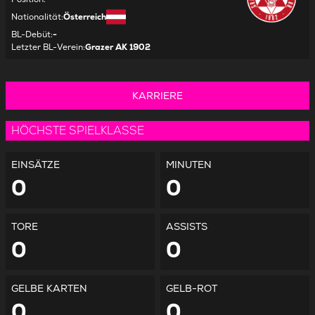
Nationalität
:
Österreich
BL-Debüt
:
-
Letzter BL-Verein
:
Grazer AK 1902
KARRIERE
HÖCHSTE SPIELKLASSE
EINSÄTZE
MINUTEN
0
0
TORE
ASSISTS
0
0
GELBE KARTEN
GELB-ROT
0
0