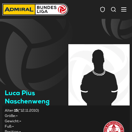
Spielersuc
Luca Pius
Naschenweng
Alter
:
15
(*12.11.2010)
Größe
:
-
Gewicht
:
-
Fuß
:
-
Position
:
-