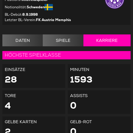
Nationalität
:
Schweden
BL-Debüt
:
8.9.1998
Letzter BL-Verein
:
FK Austria Memphis
DATEN
SPIELE
KARRIERE
HÖCHSTE SPIELKLASSE
EINSÄTZE
MINUTEN
28
1593
TORE
ASSISTS
4
0
GELBE KARTEN
GELB-ROT
2
0