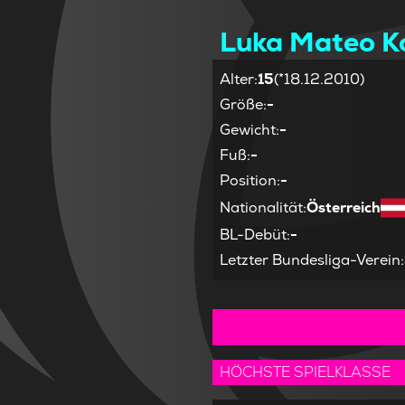
Luka Mateo 
Alter
:
15
(*18.12.2010)
Größe
:
-
Gewicht
:
-
Fuß
:
-
Position
:
-
Nationalität
:
Österreich
BL-Debüt
:
-
Letzter Bundesliga-Verein
:
HÖCHSTE SPIELKLASSE