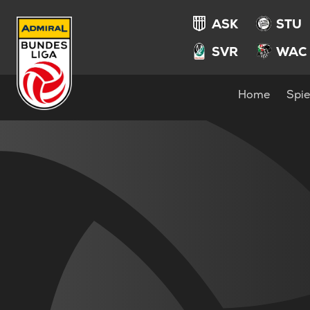
ASK
STU
SVR
WAC
Home
Spie