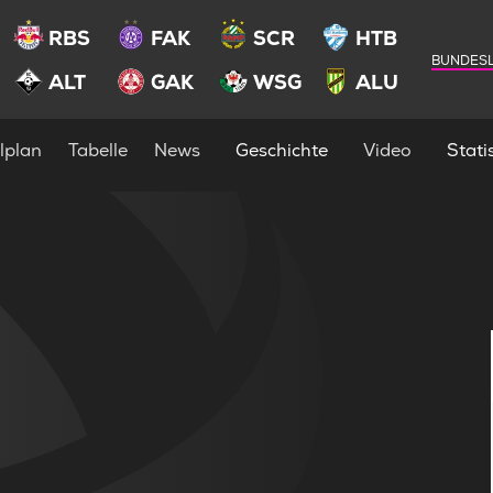
RBS
FAK
SCR
HTB
BUNDESL
ALT
GAK
WSG
ALU
lplan
Tabelle
News
Geschichte
Video
Statis