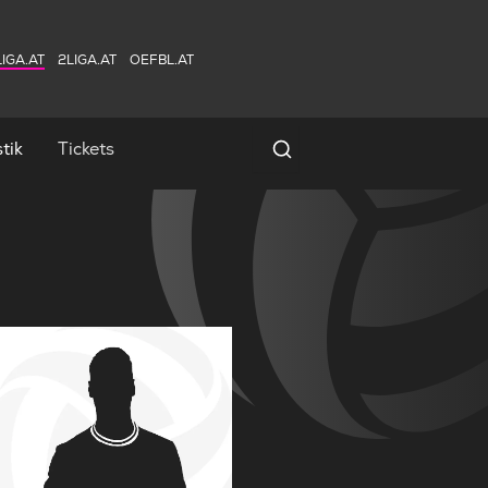
IGA.AT
2LIGA.AT
OEFBL.AT
tik
Tickets
Spielersuche