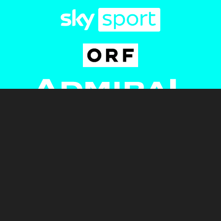
Newsletter
AGB
Pressebereich
Datenschutz
Impressum
BUNDESLIGA.AT