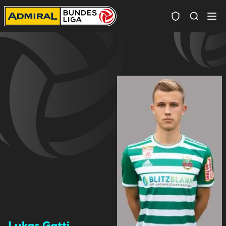
Spielersuc
Lukas Gatti