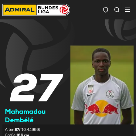
Spielersuc
27
Mahamadou
Dembélé
Alter
:
27
(*10.4.1999)
Größe
:
186 cm