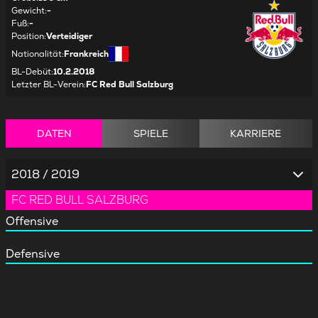
Gewicht
:
-
Fuß
:
-
Position
:
Verteidiger
Nationalität
:
Frankreich
BL-Debüt
:
10.2.2018
Letzter BL-Verein
:
FC Red Bull Salzburg
DATEN
SPIELE
KARRIERE
2018 / 2019
FC RED BULL SALZBURG
Offensive
Defensive