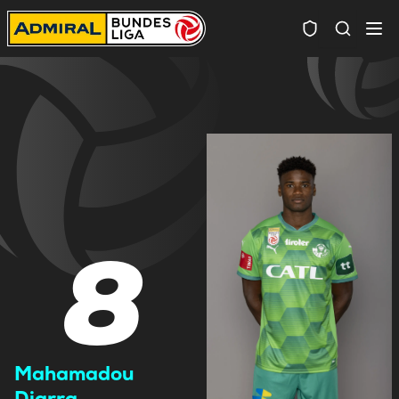
Spielersuc
8
Mahamadou
Diarra