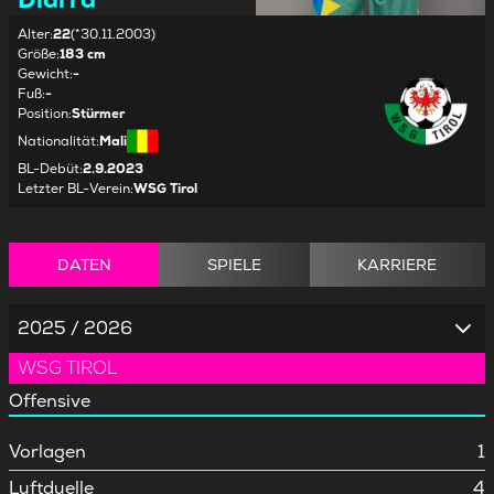
Alter
:
22
(*30.11.2003)
Größe
:
183 cm
Gewicht
:
-
Fuß
:
-
Position
:
Stürmer
Nationalität
:
Mali
BL-Debüt
:
2.9.2023
Letzter BL-Verein
:
WSG Tirol
DATEN
SPIELE
KARRIERE
2025 / 2026
WSG TIROL
Offensive
Vorlagen
1
Luftduelle
4