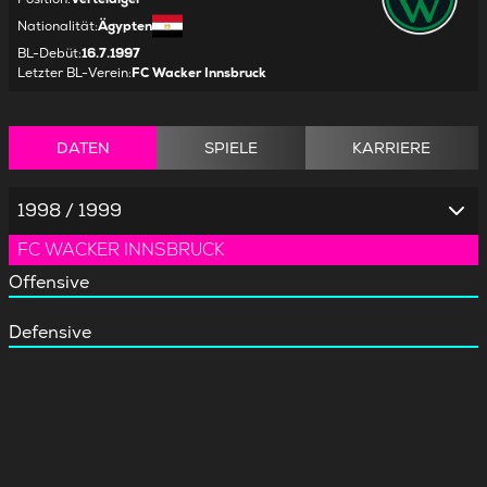
Nationalität
:
Ägypten
BL-Debüt
:
16.7.1997
Letzter BL-Verein
:
FC Wacker Innsbruck
DATEN
SPIELE
KARRIERE
1998 / 1999
FC WACKER INNSBRUCK
Offensive
Defensive