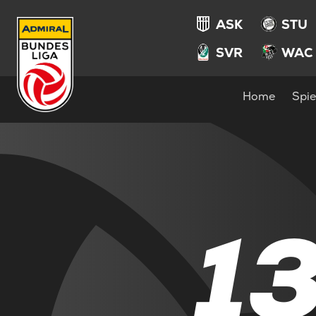
ASK
STU
SVR
WAC
Home
Spie
1