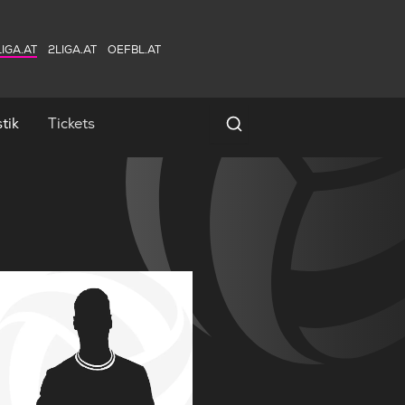
IGA.AT
2LIGA.AT
OEFBL.AT
tik
Tickets
Spielersuche