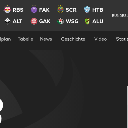
RBS
FAK
SCR
HTB
BUNDESL
ALT
GAK
WSG
ALU
lplan
Tabelle
News
Geschichte
Video
Statis
3