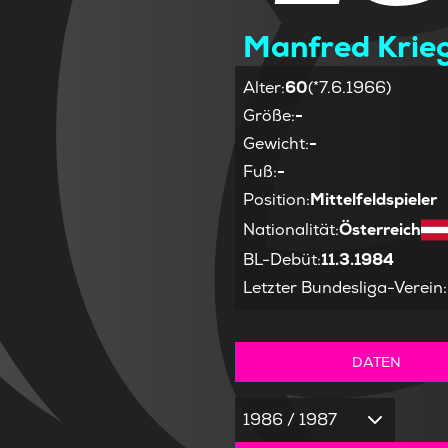
Manfred Krieg
Alter
:
60
(*7.6.1966)
Größe
:
-
Gewicht
:
-
Fuß
:
-
Position
:
Mittelfeldspieler
Nationalität
:
Österreich
BL-Debüt
:
11.3.1984
Letzter Bundesliga-Verein
:
DATEN
1986 / 1987