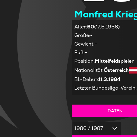
Manfred Krieg
Alter
:
60
(*7.6.1966)
Größe
:
-
Gewicht
:
-
Fuß
:
-
Position
:
Mittelfeldspieler
Nationalität
:
Österreich
BL-Debüt
:
11.3.1984
Letzter Bundesliga-Verein
:
DATEN
1986 / 1987