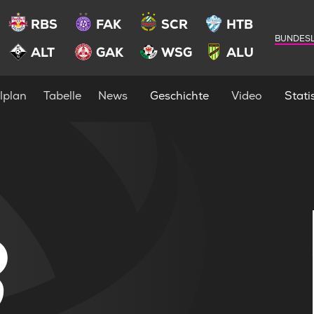
RBS
FAK
SCR
HTB
BUNDESL
ALT
GAK
WSG
ALU
lplan
Tabelle
News
Geschichte
Video
Statis
3