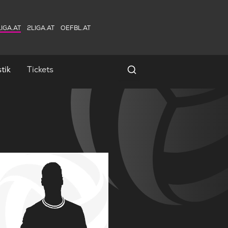
IGA.AT
2LIGA.AT
OEFBL.AT
tik
Tickets
Spielersuche