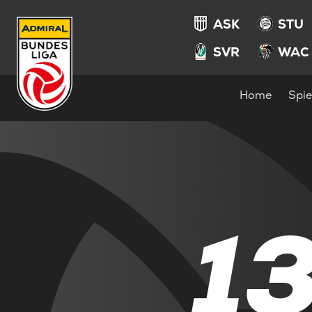
ASK
STU
SVR
WAC
Home
Spie
1