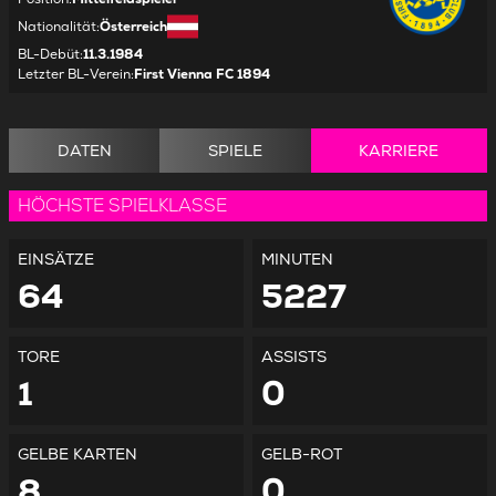
Nationalität
:
Österreich
BL-Debüt
:
11.3.1984
Letzter BL-Verein
:
First Vienna FC 1894
DATEN
SPIELE
KARRIERE
HÖCHSTE SPIELKLASSE
EINSÄTZE
MINUTEN
64
5227
TORE
ASSISTS
1
0
GELBE KARTEN
GELB-ROT
8
0