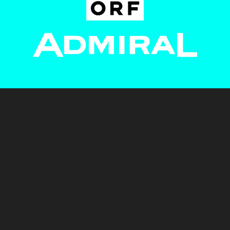
Newsletter
AGB
Pressebereich
Datenschutz
Impressum
BUNDESLIGA.AT
2LIGA.AT
OEFBL.AT