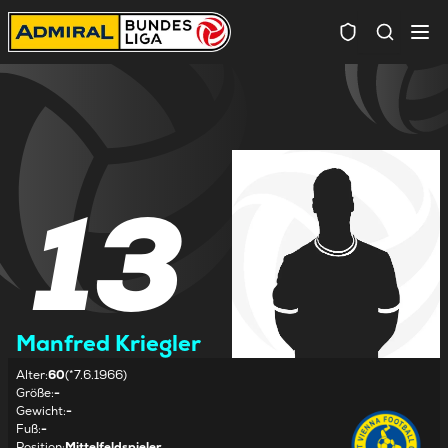
Spielersuc
13
Manfred Kriegler
Alter
:
60
(*7.6.1966)
Größe
:
-
Gewicht
:
-
Fuß
:
-
Position
:
Mittelfeldspieler