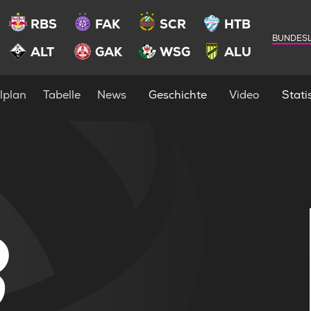
RBS
FAK
SCR
HTB
BUNDESL
ALT
GAK
WSG
ALU
lplan
Tabelle
News
Geschichte
Video
Statis
3