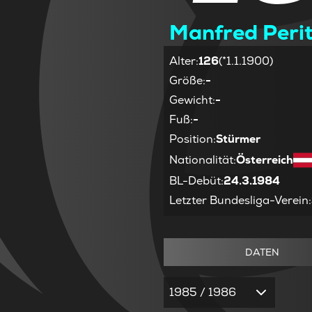
Manfred Peri
Alter
:
126
(*1.1.1900)
Größe
:
-
Gewicht
:
-
Fuß
:
-
Position
:
Stürmer
Nationalität
:
Österreich
BL-Debüt
:
24.3.1984
Letzter Bundesliga-Verein
:
DATEN
1985 / 1986