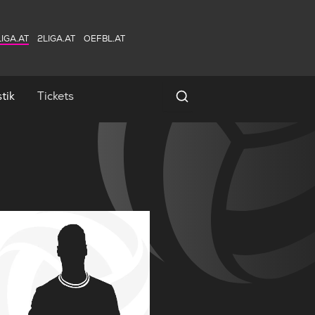
IGA.AT
2LIGA.AT
OEFBL.AT
tik
Tickets
Spielersuche