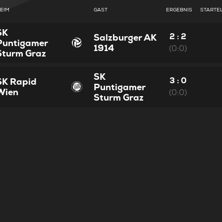
EIM
GAST
ERGEBNIS
STARTE
SK
2 : 2
Salzburger AK
Puntigamer
1914
(0:0)
Sturm Graz
SK
3 : 0
SK Rapid
Puntigamer
Wien
(0:0)
Sturm Graz