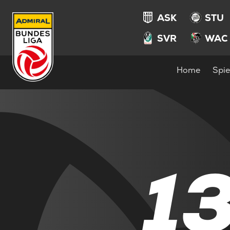
ASK
STU
SVR
WAC
Home
Spie
1