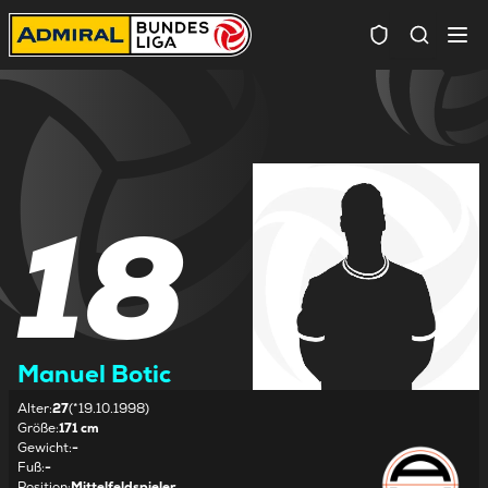
Spielersuc
18
Manuel Botic
Alter
:
27
(*19.10.1998)
Größe
:
171 cm
Gewicht
:
-
Fuß
:
-
Position
:
Mittelfeldspieler