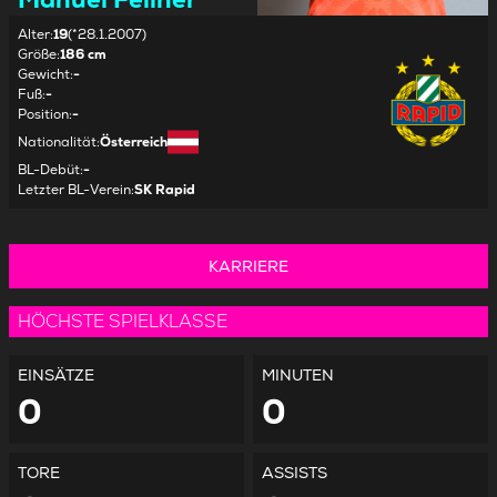
Alter
:
19
(*28.1.2007)
Größe
:
186 cm
Gewicht
:
-
Fuß
:
-
Position
:
-
Nationalität
:
Österreich
BL-Debüt
:
-
Letzter BL-Verein
:
SK Rapid
KARRIERE
HÖCHSTE SPIELKLASSE
EINSÄTZE
MINUTEN
0
0
TORE
ASSISTS