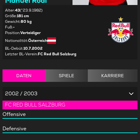
Manuel Rödl
Alter
:
43
(*23.9.1982)
Größe
:
181 cm
Gewicht
:
80 kg
Fuß
:
-
Position
:
Verteidiger
Nationalität
:
Österreich
BL-Debüt
:
10.7.2002
Letzter BL-Verein
:
FC Red Bull Salzburg
DATEN
SPIELE
KARRIERE
2002 / 2003
FC RED BULL SALZBURG
Offensive
Defensive