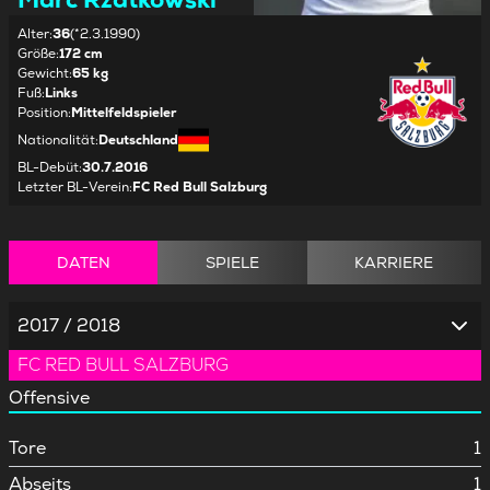
Alter
:
36
(*2.3.1990)
Größe
:
172 cm
Gewicht
:
65 kg
Fuß
:
Links
Position
:
Mittelfeldspieler
Nationalität
:
Deutschland
BL-Debüt
:
30.7.2016
Letzter BL-Verein
:
FC Red Bull Salzburg
DATEN
SPIELE
KARRIERE
2017 / 2018
FC RED BULL SALZBURG
Offensive
Tore
1
Abseits
1