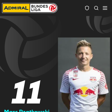
Spielersuc
11
Marc Rzatkowski