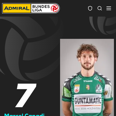
Spielersuc
7
Marcel Canadi