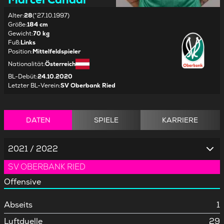
Alter
:
28
(*27.10.1997)
Größe
:
184 cm
Gewicht
:
70 kg
Fuß
:
Links
Position
:
Mittelfeldspieler
Nationalität
:
Österreich
BL-Debüt
:
24.10.2020
Letzter BL-Verein
:
SV Oberbank Ried
DATEN
SPIELE
KARRIERE
2021 / 2022
SV OBERBANK RIED
Offensive
Abseits
1
Luftduelle
29